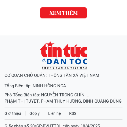
XEM THÊM
CƠ QUAN CHỦ QUẢN: THÔNG TẤN XÃ VIỆT NAM
Tổng Biên tập:
NINH HỒNG NGA
Phó Tổng Biên tập:
NGUYỄN TRỌNG CHÍNH
,
PHẠM THỊ TUYẾT
,
PHẠM THUỲ HƯƠNG
,
ĐINH QUANG DŨNG
Giới thiệu
Góp ý
Liên hệ
RSS
Giấy phép số 20/GP-BVHTTDL cấp ngày 18/4/2025.