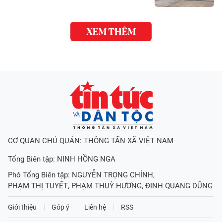
XEM THÊM
CƠ QUAN CHỦ QUẢN: THÔNG TẤN XÃ VIỆT NAM
Tổng Biên tập:
NINH HỒNG NGA
Phó Tổng Biên tập:
NGUYỄN TRỌNG CHÍNH
,
PHẠM THỊ TUYẾT
,
PHẠM THUỲ HƯƠNG
,
ĐINH QUANG DŨNG
Giới thiệu
Góp ý
Liên hệ
RSS