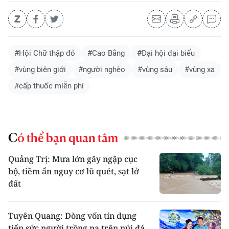
#Hội Chữ thập đỏ
#Cao Bằng
#Đại hội đại biểu
#vùng biên giới
#người nghèo
#vùng sâu
#vùng xa
#cấp thuốc miễn phí
Có thể bạn quan tâm
Quảng Trị: Mưa lớn gây ngập cục
bộ, tiềm ẩn nguy cơ lũ quét, sạt lở
đất
Tuyên Quang: Dòng vốn tín dụng
tiếp sức người trồng na trên núi đá