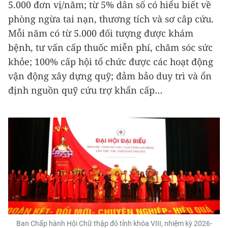
5.000 đơn vị/năm; từ 5% dân số có hiểu biết về
phòng ngừa tai nạn, thương tích và sơ câp cứu.
Mỗi năm có từ 5.000 đối tượng được khám
bệnh, tư vấn cấp thuốc miễn phí, chăm sóc sức
khỏe; 100% cấp hội tổ chức được các hoạt động
vận động xây dựng quỹ; đảm bảo duy trì và ổn
định nguồn quỹ cứu trợ khẩn cấp…
Ban Chấp hành Hội Chữ thập đỏ tỉnh khóa VIII, nhiệm kỳ 2026-