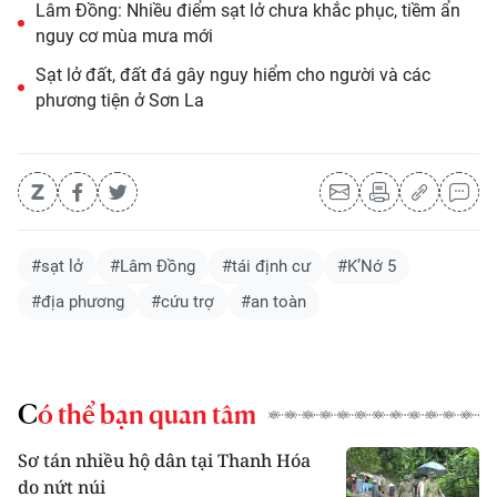
Lâm Đồng: Nhiều điểm sạt lở chưa khắc phục, tiềm ẩn
nguy cơ mùa mưa mới
Sạt lở đất, đất đá gây nguy hiểm cho người và các
phương tiện ở Sơn La
#sạt lở
#Lâm Đồng
#tái định cư
#K’Nớ 5
#địa phương
#cứu trợ
#an toàn
Có thể bạn quan tâm
Sơ tán nhiều hộ dân tại Thanh Hóa
do nứt núi