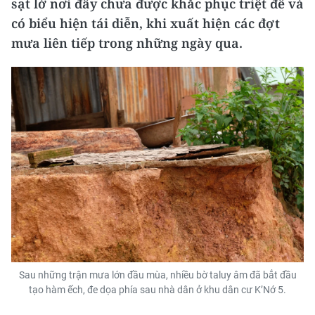
sạt lở nơi đây chưa được khắc phục triệt để và
có biểu hiện tái diễn, khi xuất hiện các đợt
mưa liên tiếp trong những ngày qua.
Sau những trận mưa lớn đầu mùa, nhiều bờ taluy âm đã bắt đầu
tạo hàm ếch, đe dọa phía sau nhà dân ở khu dân cư K’Nớ 5.