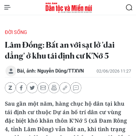
ĐỜI SỐNG
Lâm Đồng: Bất an với sạt lở 'dai
dẳng' ở khu tái định cư K’Nớ 5
Bài, ảnh: Nguyễn Dũng/TTXVN
02/06/2026 11:27
Sau gần một năm, hàng chục hộ dân tại khu
tái định cư thuộc Dự án bố trí dân cư vùng
đặc biệt khó khăn thôn K’Nớ 5 (xã Đam Rông
4, tỉnh Lâm Đồng) vẫn bất an, khi tình trạng