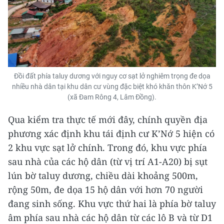
Đồi đất phía taluy dương với nguy cơ sạt lở nghiêm trọng đe dọa
nhiều nhà dân tại khu dân cư vùng đặc biệt khó khăn thôn K’Nớ 5
(xã Đam Rông 4, Lâm Đồng).
Qua kiểm tra thực tế mới đây, chính quyền địa
phương xác định khu tái định cư K’Nớ 5 hiện có
2 khu vực sạt lở chính. Trong đó, khu vực phía
sau nhà của các hộ dân (từ vị trí A1-A20) bị sụt
lún bờ taluy dương, chiều dài khoảng 500m,
rộng 50m, đe dọa 15 hộ dân với hơn 70 người
đang sinh sống. Khu vực thứ hai là phía bờ taluy
âm phía sau nhà các hộ dân từ các lô B và từ D1