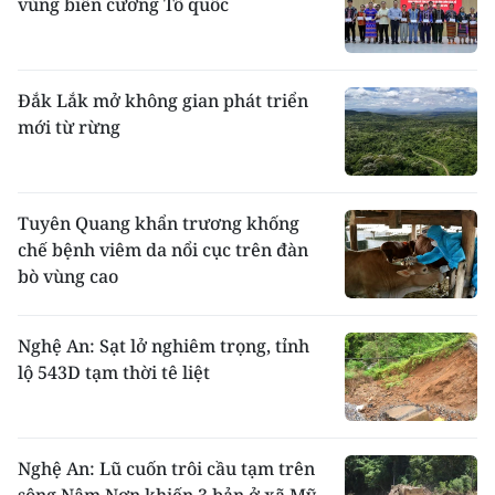
vùng biên cương Tổ quốc
Đắk Lắk mở không gian phát triển
mới từ rừng
Tuyên Quang khẩn trương khống
chế bệnh viêm da nổi cục trên đàn
bò vùng cao
Nghệ An: Sạt lở nghiêm trọng, tỉnh
lộ 543D tạm thời tê liệt
Nghệ An: Lũ cuốn trôi cầu tạm trên
sông Nậm Nơn khiến 3 bản ở xã Mỹ