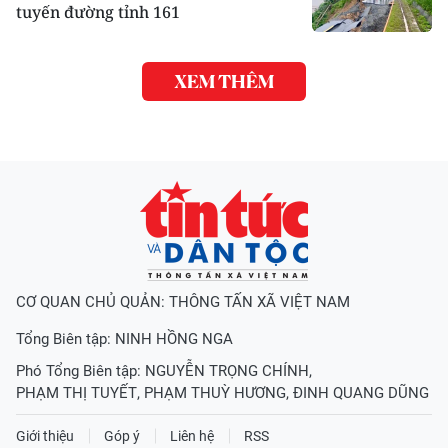
tuyến đường tỉnh 161
XEM THÊM
CƠ QUAN CHỦ QUẢN: THÔNG TẤN XÃ VIỆT NAM
Tổng Biên tập:
NINH HỒNG NGA
Phó Tổng Biên tập:
NGUYỄN TRỌNG CHÍNH
,
PHẠM THỊ TUYẾT
,
PHẠM THUỲ HƯƠNG
,
ĐINH QUANG DŨNG
Giới thiệu
Góp ý
Liên hệ
RSS