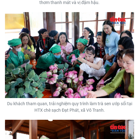
thơm thanh mát và vị đậm hậu.
Du khách tham quan, trải nghiệm quy trình làm trà sen ướp sổi tại
HTX chè sạch Đạt Phát, xã Vô Tranh.