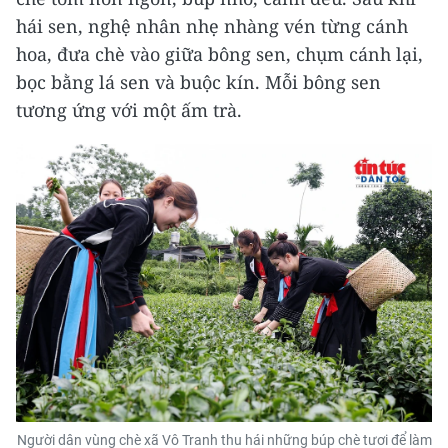
hái sen, nghệ nhân nhẹ nhàng vén từng cánh
hoa, đưa chè vào giữa bông sen, chụm cánh lại,
bọc bằng lá sen và buộc kín. Mỗi bông sen
tương ứng với một ấm trà.
Người dân vùng chè xã Vô Tranh thu hái những búp chè tươi để làm