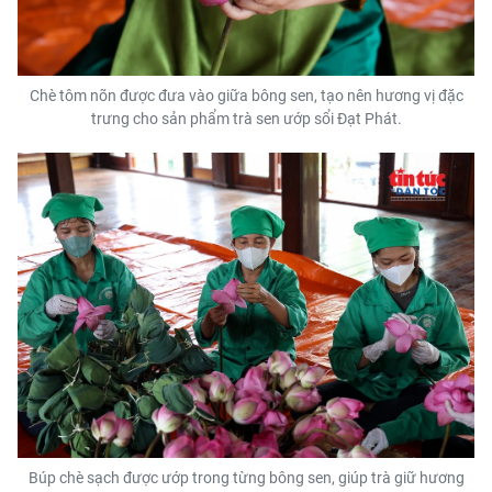
Chè tôm nõn được đưa vào giữa bông sen, tạo nên hương vị đặc
trưng cho sản phẩm trà sen ướp sổi Đạt Phát.
Búp chè sạch được ướp trong từng bông sen, giúp trà giữ hương