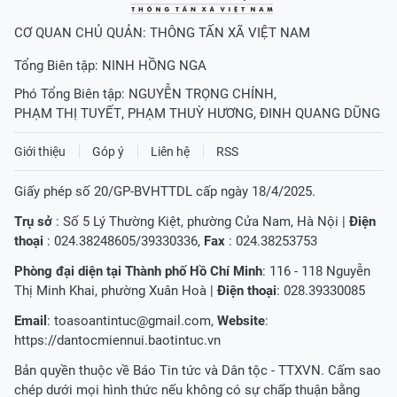
CƠ QUAN CHỦ QUẢN: THÔNG TẤN XÃ VIỆT NAM
Tổng Biên tập:
NINH HỒNG NGA
Phó Tổng Biên tập:
NGUYỄN TRỌNG CHÍNH
,
PHẠM THỊ TUYẾT
,
PHẠM THUỲ HƯƠNG
,
ĐINH QUANG DŨNG
Giới thiệu
Góp ý
Liên hệ
RSS
Giấy phép số 20/GP-BVHTTDL cấp ngày 18/4/2025.
Trụ sở
: Số 5 Lý Thường Kiệt, phường Cửa Nam, Hà Nội |
Điện
thoại
: 024.38248605/39330336,
Fax
: 024.38253753
Phòng đại diện tại Thành phố Hồ Chí Minh
: 116 - 118 Nguyễn
Thị Minh Khai, phường Xuân Hoà |
Điện thoại
: 028.39330085
Email
:
toasoantintuc@gmail.com
,
Website
:
https://dantocmiennui.baotintuc.vn
Bản quyền thuộc về Báo Tin tức và Dân tộc - TTXVN. Cấm sao
chép dưới mọi hình thức nếu không có sự chấp thuận bằng