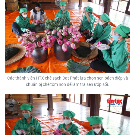
Các thành viên HTX chè sạch Đạt Phát lựa chọn sen bách diệp và
chuẩn bị chè tôm nõn để làm trà sen ướp sổi.