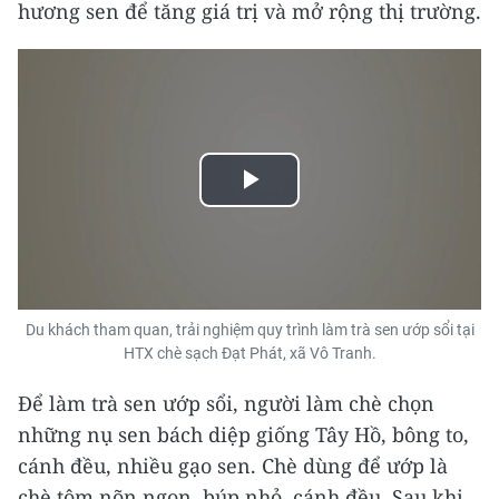
hương sen để tăng giá trị và mở rộng thị trường.
Play
Video
Du khách tham quan, trải nghiệm quy trình làm trà sen ướp sổi tại
HTX chè sạch Đạt Phát, xã Vô Tranh.
Để làm trà sen ướp sổi, người làm chè chọn
những nụ sen bách diệp giống Tây Hồ, bông to,
cánh đều, nhiều gạo sen. Chè dùng để ướp là
chè tôm nõn ngon, búp nhỏ, cánh đều. Sau khi