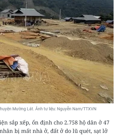
ý, huyện Mường Lát. Ảnh tư liệu: Nguyễn Nam/TTXVN
iện sắp xếp, ổn định cho 2.758 hộ dân ở 47
nhân bị mất nhà ở, đất ở do lũ quét, sạt lở