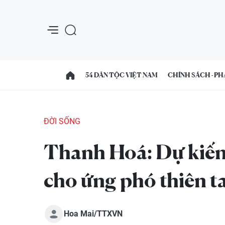
54 DÂN TỘC VIỆT NAM
CHÍNH SÁCH - PH
ĐỜI SỐNG
Thanh Hoá: Dự kiến 
cho ứng phó thiên ta
Hoa Mai/TTXVN