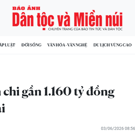
ÁP LUẬT
ĐỜI SỐNG
VĂN HÓA - VĂN NGHỆ
DU LỊCH VÙNG CAO
chi gần 1.160 tỷ đồng
i
03/06/2026 08:5