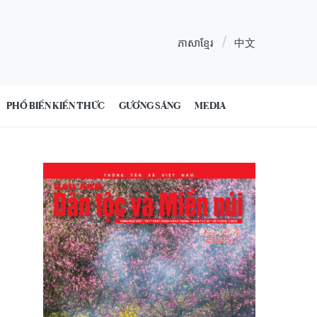
ភាសាខ្មែរ
中文
PHỔ BIẾN KIẾN THỨC
GƯƠNG SÁNG
MEDIA
6