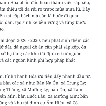
Thanh Hóa phấn đấu hoàn thành việc sắp xếp,
m thiểu tối đa rủi ro trước mùa mưa lũ. Đây
iên tai cấp bách mà còn là bước đi quan
i dân, tạo sinh kế bền vững và từng bước
ao.
iai đoạn 2026 - 2030, nếu phát sinh thêm các
lở đất, đá ngoài đề án cần phải sắp xếp, ổn
ơ sở hạ tầng các khu tái định cư từ nguồn
và các nguồn kinh phí hợp pháp khác.
n, tỉnh Thanh Hóa ưu tiên đẩy nhanh đầu tư,
ịa bàn các xã như: Bản Nà Ón, xã Trung Lý;
ung Thắng, xã Mường Lý; bản Ón, xã Tam
 Bản Mìn, bản Luốc Lầu, xã Mường Mìn; bản
Lũng và khu tái định cư Ấm Hiêu, xã Cổ