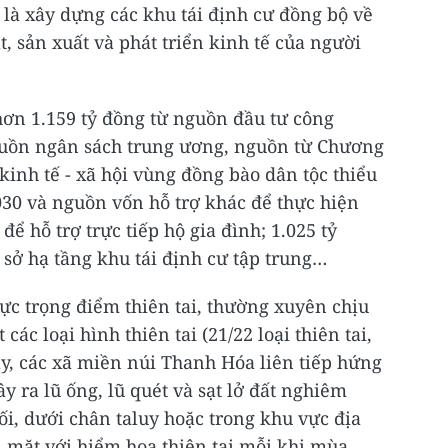
là xây dựng các khu tái định cư đồng bộ về
, sản xuất và phát triển kinh tế của người
ơn 1.159 tỷ đồng từ nguồn đầu tư công
guồn ngân sách trung ương, nguồn từ Chương
 kinh tế - xã hội vùng đồng bào dân tộc thiểu
2030 và nguồn vốn hỗ trợ khác để thực hiện
ể hỗ trợ trực tiếp hộ gia đình; 1.025 tỷ
 sở hạ tầng khu tái định cư tập trung…
ực trọng điểm thiên tai, thường xuyên chịu
ác loại hình thiên tai (21/22 loại thiên tai,
y, các xã miền núi Thanh Hóa liên tiếp hứng
y ra lũ ống, lũ quét và sạt lở đất nghiêm
i, dưới chân taluy hoặc trong khu vực địa
i mặt với hiểm họa thiên tai mỗi khi mùa