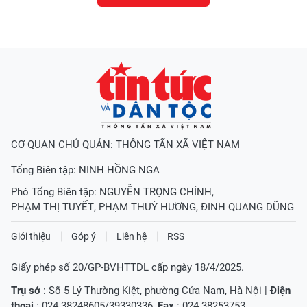
CƠ QUAN CHỦ QUẢN: THÔNG TẤN XÃ VIỆT NAM
Tổng Biên tập:
NINH HỒNG NGA
Phó Tổng Biên tập:
NGUYỄN TRỌNG CHÍNH
,
PHẠM THỊ TUYẾT
,
PHẠM THUỲ HƯƠNG
,
ĐINH QUANG DŨNG
Giới thiệu
Góp ý
Liên hệ
RSS
Giấy phép số 20/GP-BVHTTDL cấp ngày 18/4/2025.
Trụ sở
: Số 5 Lý Thường Kiệt, phường Cửa Nam, Hà Nội |
Điện
thoại
: 024.38248605/39330336,
Fax
: 024.38253753