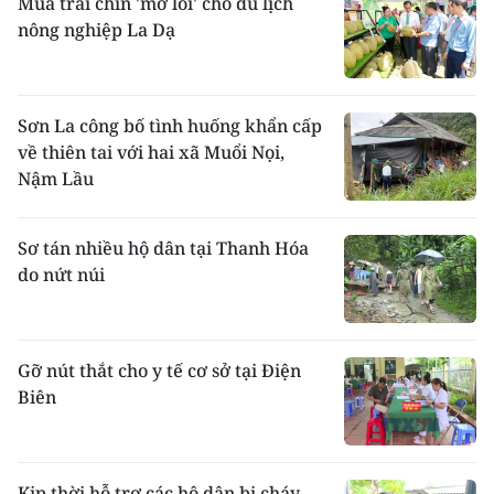
Mùa trái chín 'mở lối' cho du lịch
nông nghiệp La Dạ
Sơn La công bố tình huống khẩn cấp
về thiên tai với hai xã Muổi Nọi,
Nậm Lầu
Sơ tán nhiều hộ dân tại Thanh Hóa
do nứt núi
Gỡ nút thắt cho y tế cơ sở tại Điện
Biên
Kịp thời hỗ trợ các hộ dân bị cháy