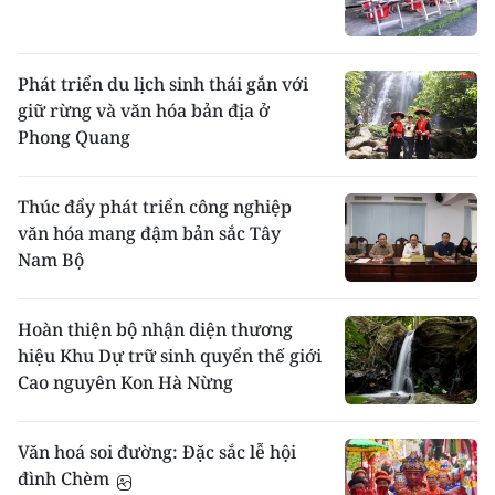
Lịch
: Người Dao quen dùng âm lịch để tính
thời gian sản xuất và sinh hoạt.
Học
: Hầu hết các xóm thôn người Dao đều có
Phát triển du lịch sinh thái gắn với
người biết chữ Hán, nôm Dao. Người ta học
giữ rừng và văn hóa bản địa ở
chữ để đọc sách cúng, sách truyện, thơ.
Phong Quang
Văn nghệ
: Người Dao có vốn văn nghệ dân
gian rất phong phú, nhiều truyện cổ, bài hát,
thơ ca. Ðặc biệt truyện Quả bầu với nạn
Thúc đẩy phát triển công nghiệp
hồng thuỷ, Sự tích Bàn Vương rất phổ biến
văn hóa mang đậm bản sắc Tây
trong người Dao. Múa, nhạc được họ sử dụng
Nam Bộ
chủ yếu trong các nghi lễ tôn giáo.
Chơi
: Người Dao thích chơi đu, chơi quay, đi
cà kheo.
Hoàn thiện bộ nhận diện thương
hiệu Khu Dự trữ sinh quyển thế giới
Theo cema.gov.vn
Cao nguyên Kon Hà Nừng
Văn hoá soi đường: Đặc sắc lễ hội
đình Chèm