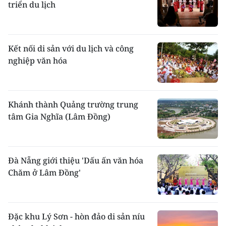
triển du lịch
Người Dao thường hút thuốc lá và thuốc lào
bằng điếu cầy hay tẩu.
Mặc
: Trước đây đàn ông để tóc dài, búi sau
Kết nối di sản với du lịch và công
gáy hoặc để chỏm tóc dài trên đỉnh đầu,
xung quanh cạo nhẵn. Các nhóm Dao thường
nghiệp văn hóa
có cách đội khăn khác nhau. áo có hai loại,
áo dài và áo ngắn.
Phụ nữ Dao mặc rất đa dạng, thường mặc áo
Khánh thành Quảng trường trung
dài yếm, váy hoặc quần. Y phục theo rất sặc
tâm Gia Nghĩa (Lâm Đồng)
sỡ. Họ không theo theo mẫu vẽ sẵn trên vải
mà hoàn toàn dựa vào trí nhớ, thêu ở mặt
trái của vải để hình mẫu nổi lên mặt phải.
Nhiều loại hoa văn như chữ vạn, cây thông,
Đà Nẵng giới thiệu 'Dấu ấn văn hóa
hình chim, người, động vật, lá cây. Cách in
Chăm ở Lâm Đồng'
hoa văn trên vải bằng sáp ong ở người Dao
rất độc đáo. Muốn hình gì người ta dùng bút
vẽ hay nhúng khuôn in vào sáp ong nóng
chẩy rồi in lên vải. Vải sau khi nhuộm chàm
Đặc khu Lý Sơn - hòn đảo di sản níu
sẽ hiện lên hoa văn mầu xanh lơ do phủ lớp