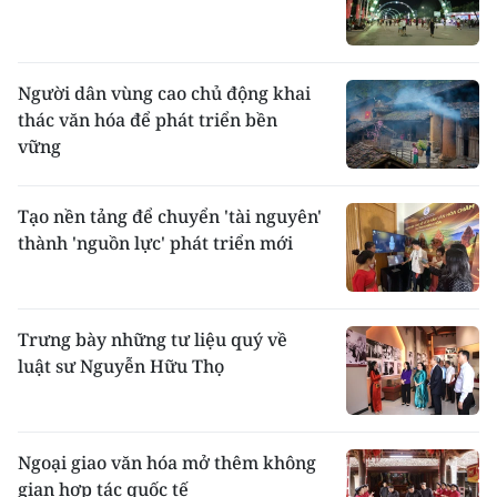
người chết vào giờ sinh của những người
trong gia đình. Người chết được liệm vào
quan tài để trong nhà hay chỉ bó chiếu ra
đến huyệt rồi mới cho vào quan tài. Mộ được
Người dân vùng cao chủ động khai
đắp đất, xếp đá ở chân mộ. ở một số nơi có
thác văn hóa để phát triển bền
tục hoả táng cho những người chết từ 12 tuổi
vững
trở lên.
Lễ làm chay cho người chết diễn ra sau nhiều
năm, thường được kết hợp với lễ cấp sắc cho
Tạo nền tảng để chuyển 'tài nguyên'
một người đàn ông nào đó đang sống trong
thành 'nguồn lực' phát triển mới
gia đình. Lễ tổ chức ba ngày, ngày đầu gọi là
lễ phá ngục, giải thoát hồn cho người chết,
ngày thứ hai gọi là lễ tắm hương hoa cho
người chết trước khi đưa hồn về bàn thờ tổ
Trưng bày những tư liệu quý về
tiên trong nhà, ngày thứ ba lễ cấp sắc. Người
luật sư Nguyễn Hữu Thọ
chết được cúng đưa hồn về quê cũ ở Dương
Châu.
Ngoại giao văn hóa mở thêm không
Nhà mới
: Muốn làm nhà phải xem tuổi
những người trong gia đình, nhất là tuổi chủ
gian hợp tác quốc tế