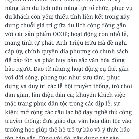
năng làm du lịch nên năng lực tổ chức, phục vụ
du khách còn yếu; thiếu tính liên kết trong xây
dựng chuỗi giá trị giữa du lịch cộng đồng gắn
với các sản phẩm OCOP; hoạt động còn nhỏ lẻ,
mang tính tự phát. Anh Triệu Hữu Hà đề nghị
cấp ủy, chính quyền địa phương có chính sách
để bảo tồn và phát huy bản sắc văn hóa đồng
bào người Dao từ những hoạt động cụ thể, gắn
với đời sống, phong tục như: sưu tầm, phục
dựng và duy trì các lễ hội truyền thống, trò chơi
dân gian, làn điệu dân ca; khuyến khích việc
mặc trang phục dân tộc trong các dịp lễ, sự
kiện; mở rộng các câu lạc bộ dạy nghề thủ công
truyền thống; đưa giáo dục văn hóa dân tộc vào
trường học giúp thế hệ trẻ tự hào và ý thức bảo
tồn bản sắc. Cùng với đó, xây dựng các sản