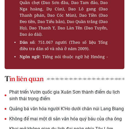
Quần chẹt (Dao Sơn đầu, Dao Tam đảo, Dao
Nga hoàng, Dụ Cùn), Dao Lô gang (Dao
Thanh phán, Dao Cóc Mùn), Dao Tiền (Dao
Ðeo tiền, Dao Tiểu bản), Dao Quần trắng (Dao
Họ), Dao Thanh Y, Dao Làn Tẻn (Dao Tuyển,
Dao áo dài).
Dân số
: 751.067 người (Theo số liệu Tổng
điều tra dân số và nhà ở năm 2009).
Ngôn ngữ
: Tiếng nói thuộc ngữ hệ Hmông -
Dao.
Lịch sử
: Người Dao có nguồn gốc từ Trung
Tin liên quan
Quốc, việc chuyển cư sang Việt Nam kéo dài
suốt từ thế kỷ XII, XIII cho đến nửa đầu thế
kỷ XX. Họ tự nhận mình là con cháu của Bản
Phát triển Vườn quốc gia Xuân Sơn thành điểm du lịch
Hồ (Bàn vương), một nhân vật huyền thoại
sinh thái trọng điểm
rất phổ biến và thiêng liêng ở người Dao.
Quảng bá văn hóa người K'Ho dưới chân núi Lang Biang
Hoạt động sản xuất
: Nương, thổ canh hốc
đá, ruộng là những hình thức canh tác phổ
Không để mai một di sản văn hóa quý báu của cha ông
biến ở người Dao. Tuỳ từng nhóm, từng vùng
Khai mở không gian du lịch đại ngàn phía Tây Lâm