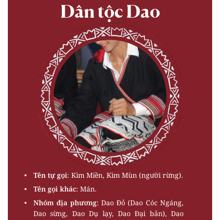
Dân tộc Dao
Tên tự gọi
: Kìm Miền, Kìm Mùn (người rừng).
Tên gọi khác
: Mán.
Nhóm địa phương
: Dao Ðỏ (Dao Cóc Ngáng,
Dao sừng, Dao Dụ lạy, Dao Ðại bản), Dao