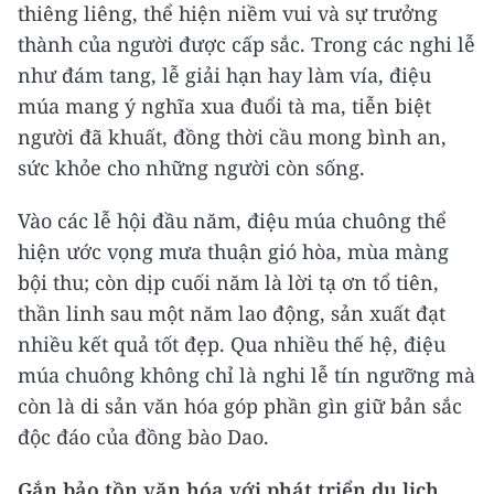
thiêng liêng, thể hiện niềm vui và sự trưởng
thành của người được cấp sắc. Trong các nghi lễ
như đám tang, lễ giải hạn hay làm vía, điệu
múa mang ý nghĩa xua đuổi tà ma, tiễn biệt
người đã khuất, đồng thời cầu mong bình an,
sức khỏe cho những người còn sống.
Vào các lễ hội đầu năm, điệu múa chuông thể
hiện ước vọng mưa thuận gió hòa, mùa màng
bội thu; còn dịp cuối năm là lời tạ ơn tổ tiên,
thần linh sau một năm lao động, sản xuất đạt
nhiều kết quả tốt đẹp. Qua nhiều thế hệ, điệu
múa chuông không chỉ là nghi lễ tín ngưỡng mà
còn là di sản văn hóa góp phần gìn giữ bản sắc
độc đáo của đồng bào Dao.
Gắn bảo tồn văn hóa với phát triển du lịch