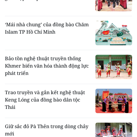
gia đình. Nghi lễ chọn đất được coi là quan
trọng. Buổi tối, người ta đào một hố to bằng
miệng bát, xếp một số hạt gạo tượng trưng
‘Mái nhà chung’ của đồng bào Chăm
cho người, trâu bò, tiền bạc, thóc lúa, tài sản
rồi úp bát lên. Dựa vào mộng báo đêm đó mà
Islam TP Hồ Chí Minh
biết điềm xấu hay tốt. Sáng hôm sau ra xem
hỗ, các hạt gạo vẫn giữa nguyên vị trí là có
thể làm nhà được.
Bảo tồn nghệ thuật truyền thống
Thờ cúng
: Người Dao vừa tin theo các tín
Khmer biến văn hóa thành động lực
ngưỡng nguyên thuỷ, các nghi lễ nông
phát triển
nghiệp vừa chịu ảnh hưởng sâu sắc của
Khổng giáo, Phật giáo và nhất là Ðạo giáo.
Bàn vương được coi là thuỷ tổ của người Dao
Trao truyền và gắn kết nghệ thuật
nên được cúng chung với tổ tiên từng gia
Keng Lóng của đồng bào dân tộc
đình. Theo truyền thống tất cả đàn ông đã
Thái
đến tuổi trưởng thành đều phải qua lễ cấp
sắc. một nghi lễ vừa mang tính chất của Ðạo
giáo, vừa mang những vết của lễ thành đinh
Giữ sắc đỏ Pà Thẻn trong dòng chảy
xa xưa.
mới