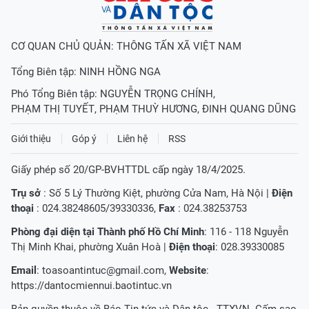
CƠ QUAN CHỦ QUẢN: THÔNG TẤN XÃ VIỆT NAM
Tổng Biên tập:
NINH HỒNG NGA
Phó Tổng Biên tập:
NGUYỄN TRỌNG CHÍNH
,
PHẠM THỊ TUYẾT
,
PHẠM THUỲ HƯƠNG
,
ĐINH QUANG DŨNG
Giới thiệu
Góp ý
Liên hệ
RSS
Giấy phép số 20/GP-BVHTTDL cấp ngày 18/4/2025.
Trụ sở
: Số 5 Lý Thường Kiệt, phường Cửa Nam, Hà Nội |
Điện
thoại
: 024.38248605/39330336,
Fax
: 024.38253753
Phòng đại diện tại Thành phố Hồ Chí Minh
: 116 - 118 Nguyễn
Thị Minh Khai, phường Xuân Hoà |
Điện thoại
: 028.39330085
Email
:
toasoantintuc@gmail.com
,
Website
:
https://dantocmiennui.baotintuc.vn