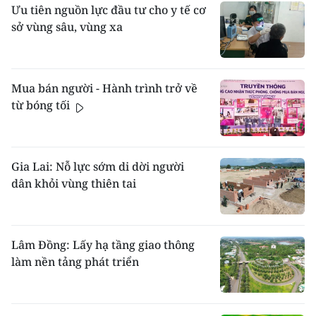
chiếc không núm. Khi hoà tấu có trống bịt da
vào trán những người dự lễ như một sự cầu
Ưu tiên nguồn lực đầu tư cho y tế cơ
trâu đánh giáo đầu, giữ nhịp và đổ hồi trước
phúc. Lễ tết kéo dài 7 - 10 ngày. Trong các
sở vùng sâu, vùng xa
khi kết thúc. Con trai Mạ thường thổi khèn
ngày Tết, dân làng đến chung vui với từng
bầu, sáo trúc, tù và bằng sừng trâu.
gia đình. Sau Tết, người ta mới được ăn lúa
mới và thực hiện các công việc cần làm như:
Theo cema.gov.vn
làm nhà, chuyển làng...
Mua bán người - Hành trình trở về
Theo cema.gov.vn
từ bóng tối
Gia Lai: Nỗ lực sớm di dời người
dân khỏi vùng thiên tai
Lâm Đồng: Lấy hạ tầng giao thông
làm nền tảng phát triển