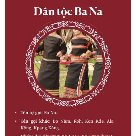
Dân tộc Ba Na
Tên tự gọi
: Ba Na.
Tên gọi khác
: Bơ Nâm, Roh, Kon Kđe, Ala
Kông, Kpang Kông...