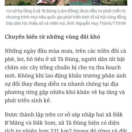
Cơ sở hạ tầng ở xã Tà Đùng (Lâm Đồng) được đầu tư phát triển từ
chương trình mục tiêu quốc gia phát triển kinh tế xã hội vùng đồng
bào dân tộc thiểu số và miền núi. Ảnh: Nguyễn Huy Thành/TTXVN
Chuyển biến từ những vùng đất khó
Những ngày đầu mùa mưa, trên các triền đồi cà
phê, bơ, hồ tiêu ở xã Tà Đùng, người dân tất bật
chăm sóc cây trồng chuẩn bị cho vụ thu hoạch
mới. Không khí lao động khẩn trương phản ánh
sự đổi thay đang diễn ra nhanh chóng tại địa
phương từng gặp nhiều khó khăn về hạ tầng và
phát triển sinh kế.
Được thành lập trên cơ sở sáp nhập hai xã Đắk
R’Măng và Đắk Som, xã Tà Đùng hiện có diện
tích tự nhiên hơn 531 km2 (trong đó rừng và đất