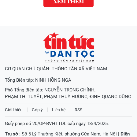
XEM THÊM
CƠ QUAN CHỦ QUẢN: THÔNG TẤN XÃ VIỆT NAM
Tổng Biên tập:
NINH HỒNG NGA
Phó Tổng Biên tập:
NGUYỄN TRỌNG CHÍNH
,
PHẠM THỊ TUYẾT
,
PHẠM THUỲ HƯƠNG
,
ĐINH QUANG DŨNG
Giới thiệu
Góp ý
Liên hệ
RSS
Giấy phép số 20/GP-BVHTTDL cấp ngày 18/4/2025.
Trụ sở
: Số 5 Lý Thường Kiệt, phường Cửa Nam, Hà Nội |
Điện