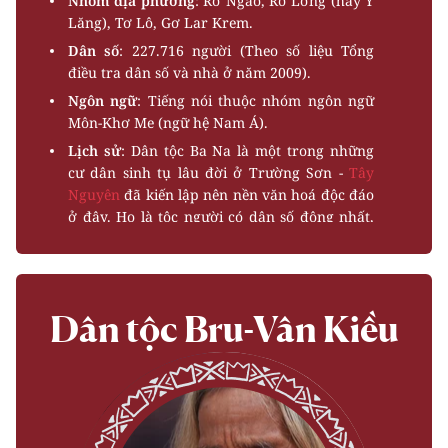
Nhóm địa phương
: Rơ Ngao, Rơ Lơng (hay Y
Lăng), Tơ Lô, Gơ Lar Krem.
Dân số
: 227.716 người (Theo số liệu Tổng
điều tra dân số và nhà ở năm 2009).
Ngôn ngữ
: Tiếng nói thuộc nhóm ngôn ngữ
Môn-Khơ Me (ngữ hệ Nam Á).
Lịch sử
: Dân tộc Ba Na là một trong những
cư dân sinh tụ lâu đời ở Trường Sơn -
Tây
Nguyên
đã kiến lập nên nền văn hoá độc đáo
ở đây. Họ là tộc người có dân số đông nhất,
chiếm vị trí rất quan trọng trong các lĩnh vực
văn hoá, xã hội ở các cao nguyên miền Trung
nước ta.
Hoạt động sản xuất
: Người Ba Na canh tác
Dân tộc Bru-Vân Kiều
lúa trên ruộng khô và rẫy. Cái cuốc là công
cụ chủ yếu trong canh tác nông nghiệp ở tộc
người này. Với ruộng khô thì việc thâm canh
không bỏ hóa là đặc điểm khác với rẫy.
Ruộng khô thường ở vùng ven sông suối. Từ
đầu thế kỷ XX, việc làm ruộng nước bằng cày