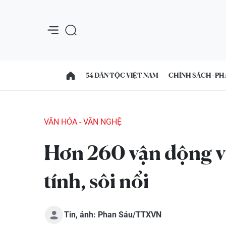
54 DÂN TỘC VIỆT NAM
CHÍNH SÁCH - PH
VĂN HÓA - VĂN NGHỆ
Hơn 260 vận động vi
tính, sôi nổi
Tin, ảnh: Phan Sáu/TTXVN