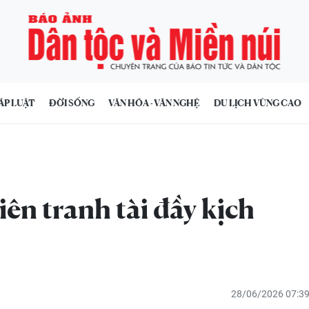
ÁP LUẬT
ĐỜI SỐNG
VĂN HÓA - VĂN NGHỆ
DU LỊCH VÙNG CAO
ên tranh tài đầy kịch
28/06/2026 07:3