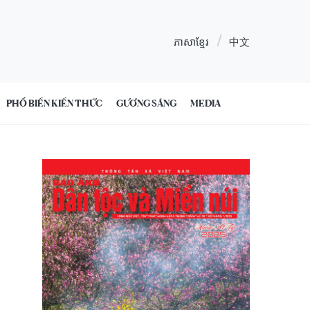
ភាសាខ្មែរ
中文
PHỔ BIẾN KIẾN THỨC
GƯƠNG SÁNG
MEDIA
9