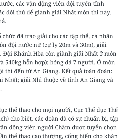
nước, các vận động viên đội tuyển tỉnh
c đối thủ để giành giải Nhất môn thi này,
iả.
ổ chức đã trao giải cho các tập thể, cá nhân
môn đội nước nữ (cự ly 20m và 30m), giải
. Đội Khánh Hòa còn giành giải Nhất ở môn
à 540kg hỗn hợp); bóng đá 7 người. Ở môn
ội thi đến từ An Giang. Kết quả toàn đoàn:
i Nhất; giải Nhì thuộc về tỉnh An Giang và
.
ục thể thao cho mọi người, Cục Thể dục Thể
ch) cho biết, các đoàn đã có sự chuẩn bị, tập
 vận động viên người Chăm được tuyển chọn
thần thể thao cao thượng, cống hiến cho khán