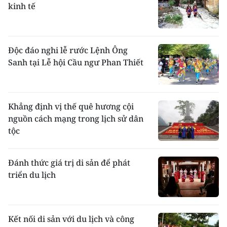
kinh tế
Mặc
: Nam nữ đều quấn váy tấm. Ðàn ông
mặc áo cánh ngắn xẻ ngực cài khuy. Ðàn bà
mặc áo dài chui đầu. Màu chủ đạo trên y
phục là màu trắng của vải sợi bông. Ngày
Độc đáo nghi lễ rước Lệnh Ông
nay, trong sinh hoạt hằng ngày, người Chăm
Sanh tại Lễ hội Cầu ngư Phan Thiết
ăn mặc như
người Việt
ở miền Trung, chỉ có
chiếc áo dài chui đầu là còn thấy xuất hiện
trong giới nữ cao niên.
Khẳng định vị thế quê hương cội
nguồn cách mạng trong lịch sử dân
tộc
Đánh thức giá trị di sản để phát
triển du lịch
Vào dịp lễ Ramưwan, nam nữ người Chăm
Kết nối di sản với du lịch và công
thường khoác lên mình trang phục truyền thống