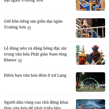
đại ngàn Trường Sơn
luyến ái. Hôn nhân cư trú phía nhà vợ, con
sinh ra đều theo họ mẹ. Sính lễ do nhà gái lo
liệu. Gia đình một vợ một chồng là nguyên
tắc trong hôn nhân.
Giữ hồn tiếng sáo giữa đại ngàn
Trường Sơn
Ma chay
: Người Chăm có hai hình thức đưa
người chết về thế giới bên kia là thổ táng và
hoả táng. Nhóm cư dân theo đạo Bà la môn
thường hoả táng theo giáo luật, còn các
Lễ dâng nến và dâng bông đặc sắc
nhóm cư dân khác thì thổ táng. Những người
trong văn hóa Phật giáo Nam tông
trong cùng một dòng họ thì được chôn cất
cùng một nơi theo huyết hệ mẹ.
Khmer
Nhà mới
: Người Chăm ở Ninh Thuận, Bình
Thuận khi dựng nhà mới phải thực hiện một
Điểm hẹn văn hóa đêm ở xứ Lạng
số nghi lễ cúng thần như: cúng Thổ thần để
đốn gỗ tại rừng. Khi gỗ vận chuyển về làng
phải làm lễ đón cây. Lễ phạt mộc được tổ
chức để khởi công cho việc xây cất ngôi nhà.
Lễ tết
: Người ta thực hiện nhiều nghi lễ nông
Người dân vùng cao chủ động khai
nghiệp trong một chu kỳ năm như: lễ khai
thác văn hóa để phát triển bền