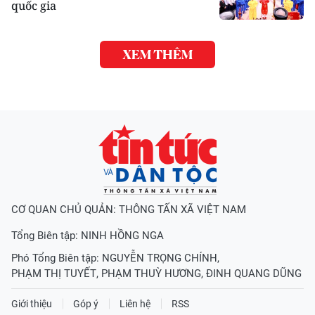
quốc gia
XEM THÊM
CƠ QUAN CHỦ QUẢN: THÔNG TẤN XÃ VIỆT NAM
Tổng Biên tập:
NINH HỒNG NGA
Phó Tổng Biên tập:
NGUYỄN TRỌNG CHÍNH
,
PHẠM THỊ TUYẾT
,
PHẠM THUỲ HƯƠNG
,
ĐINH QUANG DŨNG
Giới thiệu
Góp ý
Liên hệ
RSS