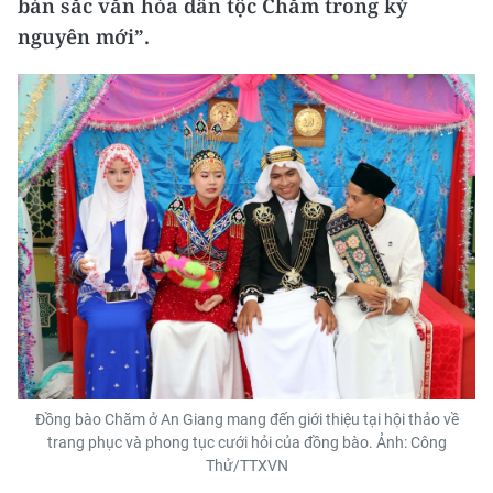
bản sắc văn hóa dân tộc Chăm trong kỷ
nguyên mới”.
Đồng bào Chăm ở An Giang mang đến giới thiệu tại hội thảo về
trang phục và phong tục cưới hỏi của đồng bào. Ảnh: Công
Thử/TTXVN