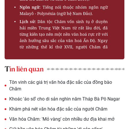
Ngôn ngữ
: Tiếng nói thuộc nhóm ngôn ngữ
Malayô - Polynéxia (ngữ hệ Nam Ðảo).
Lịch sử
: Dân tộc Chăm vốn sinh tụ ở duyên
hải miền Trung Việt Nam từ rất lâu đời, đã
từng kiến tạo nên một nền văn hoá rực rỡ với
ảnh hưởng sâu sắc của văn hoá Ấn Ðộ. Ngay
từ những thế kỉ thứ XVII, người Chăm đã
từng xây dựng nên vương quốc Chăm pa.
Hiện tại cư dân gồm có hai bộ phận chính: Bộ
phận cư trú ở
Ninh Thuận
và
Bình Thuận
Tin liên quan
chủ yếu theo đạo Bà la môn (một bộ phận
nhỏ người Chăm ở đây theo đạo Islam truyền
Tôn vinh các giá trị văn hóa đặc sắc của đồng bào
thống gọi là người Chăm Bà ni). Bộ phận cư
Chăm
trú ở một số địa phương thuộc các tỉnh Châu
Ðốc, Tây Ninh, An Giang, Ðồng Nai và thành
Khoác 'áo số' cho di sản nghìn năm Tháp Bà Pô Nagar
phố Hồ Chí Minh theo đạo Islam (Hồi giáo)
Khám phá nét văn hóa đặc sắc của người Chăm
mới.
Hoạt động sản xuất
: Người Chăm có truyền
Văn hóa Chăm: 'Mỏ vàng' còn nhiều dư địa khai mở
thống nông nghiệp ruộng nước, giỏi làm thuỷ