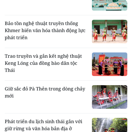
ngày hội Bon katê diễn ra tại các đền tháp.
Bảo tồn nghệ thuật truyền thống
Khmer biến văn hóa thành động lực
phát triển
Trao truyền và gắn kết nghệ thuật
Keng Lóng của đồng bào dân tộc
Thái
Thiếu nữ Chăm biểu diễn điệu múa truyền thống
trong lễ hội Katê. Ảnh Nguyễn Thanh
Giữ sắc đỏ Pà Thẻn trong dòng chảy
Chơi
: Trẻ em thích đánh cù và thả diều, đánh
mới
trận giả, thi cướp cờ, chơi trò bịt mắt bắt
dê.
Theo cema.gov.vn
Phát triển du lịch sinh thái gắn với
giữ rừng và văn hóa bản địa ở