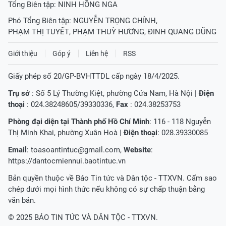
Tổng Biên tập:
NINH HỒNG NGA
Phó Tổng Biên tập:
NGUYỄN TRỌNG CHÍNH
,
PHẠM THỊ TUYẾT
,
PHẠM THUỲ HƯƠNG
,
ĐINH QUANG DŨNG
Giới thiệu
Góp ý
Liên hệ
RSS
Giấy phép số 20/GP-BVHTTDL cấp ngày 18/4/2025.
Trụ sở
: Số 5 Lý Thường Kiệt, phường Cửa Nam, Hà Nội |
Điện
thoại
: 024.38248605/39330336,
Fax
: 024.38253753
Phòng đại diện tại Thành phố Hồ Chí Minh
: 116 - 118 Nguyễn
Thị Minh Khai, phường Xuân Hoà |
Điện thoại
: 028.39330085
Email
:
toasoantintuc@gmail.com
,
Website
:
https://dantocmiennui.baotintuc.vn
Bản quyền thuộc về Báo Tin tức và Dân tộc - TTXVN. Cấm sao
chép dưới mọi hình thức nếu không có sự chấp thuận bằng
văn bản.
© 2025 BÁO TIN TỨC VÀ DÂN TỘC - TTXVN.