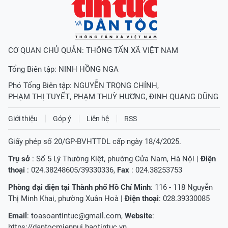
CƠ QUAN CHỦ QUẢN: THÔNG TẤN XÃ VIỆT NAM
Tổng Biên tập:
NINH HỒNG NGA
Phó Tổng Biên tập:
NGUYỄN TRỌNG CHÍNH
,
PHẠM THỊ TUYẾT
,
PHẠM THUỲ HƯƠNG
,
ĐINH QUANG DŨNG
Giới thiệu
Góp ý
Liên hệ
RSS
Giấy phép số 20/GP-BVHTTDL cấp ngày 18/4/2025.
Trụ sở
: Số 5 Lý Thường Kiệt, phường Cửa Nam, Hà Nội |
Điện
thoại
: 024.38248605/39330336,
Fax
: 024.38253753
Phòng đại diện tại Thành phố Hồ Chí Minh
: 116 - 118 Nguyễn
Thị Minh Khai, phường Xuân Hoà |
Điện thoại
: 028.39330085
Email
:
toasoantintuc@gmail.com
,
Website
:
https://dantocmiennui.baotintuc.vn