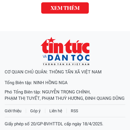
XEM THÊM
CƠ QUAN CHỦ QUẢN: THÔNG TẤN XÃ VIỆT NAM
Tổng Biên tập:
NINH HỒNG NGA
Phó Tổng Biên tập:
NGUYỄN TRỌNG CHÍNH
,
PHẠM THỊ TUYẾT
,
PHẠM THUỲ HƯƠNG
,
ĐINH QUANG DŨNG
Giới thiệu
Góp ý
Liên hệ
RSS
Giấy phép số 20/GP-BVHTTDL cấp ngày 18/4/2025.