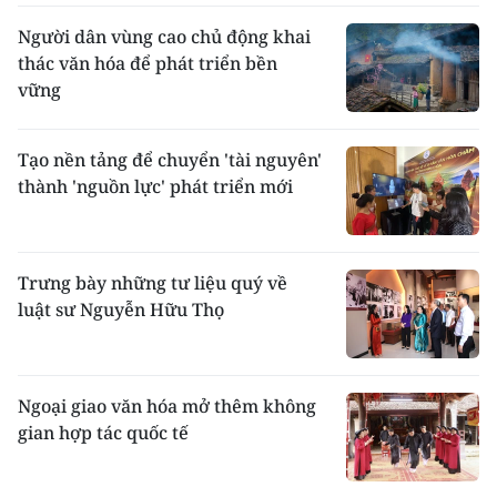
nghiệp trong một chu kỳ năm như: lễ khai
mương đắp đập, lễ hạ điền, lễ mừng lúa con,
Người dân vùng cao chủ động khai
lễ mừng lúa ra đòng. Nhưng lễ lớn nhất vẫn
thác văn hóa để phát triển bền
là lễ Bon katê được tổ chức linh đình tại các
vững
đền tháp vào giữa tháng mười âm lịch.
Lịch
: Người Chăm có nông lịch cổ truyền tính
theo lịch âm.
Tạo nền tảng để chuyển 'tài nguyên'
thành 'nguồn lực' phát triển mới
Học
: Dân tộc Chăm có chữ từ rất sớm. Hiện
tồn tại nhiều bia kí, kinh bằng chữ Chăm.
Chữ Chăm được sáng tạo dựa vào hệ thống
văn tự Sascrit, nhưng việc sử dụng chữ này
Trưng bày những tư liệu quý về
còn rất hạn hẹp trong tầng lớp tăng lữ và
luật sư Nguyễn Hữu Thọ
quý tộc xưa. Việc học hành, truyền nghề, vẫn
chủ yếu là truyền khẩu và bắt chước, làm
theo.
Văn nghệ
: Nhạc cụ Chăm nổi bật có trống
Ngoại giao văn hóa mở thêm không
mặt da Paranưng, trống vỗ, kèn xaranai. Nền
gian hợp tác quốc tế
dân ca - nhạc cổ Chăm đã để lại nhiều ảnh
hưởng đến dân ca - nhạc cổ của người Việt ở
miền Trung như trống cơm, nhạc nam ai, ca