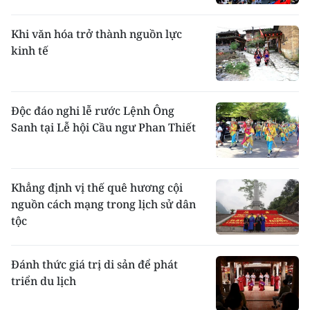
phong tục cổ truyền.
Mặc
: Nam nữ đều quấn váy tấm. Ðàn ông
Khi văn hóa trở thành nguồn lực
mặc áo cánh ngắn xẻ ngực cài khuy. Ðàn bà
kinh tế
mặc áo dài chui đầu. Màu chủ đạo trên y
phục là màu trắng của vải sợi bông. Ngày
nay, trong sinh hoạt hằng ngày, người Chăm
ăn mặc như
người Việt
ở miền Trung, chỉ có
Độc đáo nghi lễ rước Lệnh Ông
chiếc áo dài chui đầu là còn thấy xuất hiện
Sanh tại Lễ hội Cầu ngư Phan Thiết
trong giới nữ cao niên.
Khẳng định vị thế quê hương cội
nguồn cách mạng trong lịch sử dân
tộc
Đánh thức giá trị di sản để phát
triển du lịch
Vào dịp lễ Ramưwan, nam nữ người Chăm