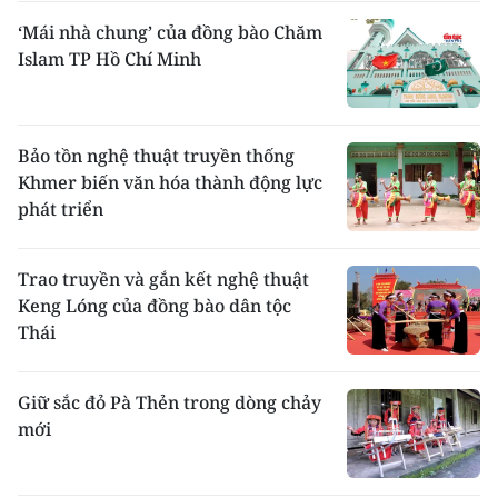
hò Huế... Dân vũ Chăm được thấy trong các
‘Mái nhà chung’ của đồng bào Chăm
ngày hội Bon katê diễn ra tại các đền tháp.
Islam TP Hồ Chí Minh
Bảo tồn nghệ thuật truyền thống
Khmer biến văn hóa thành động lực
phát triển
Trao truyền và gắn kết nghệ thuật
Keng Lóng của đồng bào dân tộc
Thiếu nữ Chăm biểu diễn điệu múa truyền thống
Thái
trong lễ hội Katê. Ảnh Nguyễn Thanh
Chơi
: Trẻ em thích đánh cù và thả diều, đánh
trận giả, thi cướp cờ, chơi trò bịt mắt bắt
Giữ sắc đỏ Pà Thẻn trong dòng chảy
dê.
mới
Theo cema.gov.vn