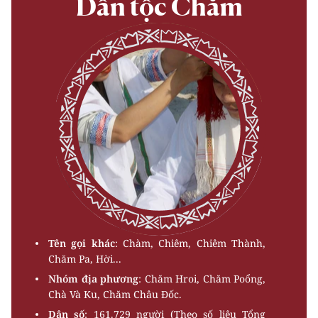
Dân tộc Chăm
Tên gọi khác
: Chàm, Chiêm, Chiêm Thành,
Chăm Pa, Hời...
Nhóm địa phương
: Chăm Hroi, Chăm Poổng,
Chà Và Ku, Chăm Châu Ðốc.
Dân số
: 161.729 người (Theo số liệu Tổng