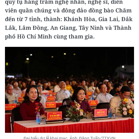
quy tụ hàng trăm nghệ nhân, nghệ sĩ, diễn
viên quần chúng và đông đảo đồng bào Chăm
đến từ 7 tỉnh, thành: Khánh Hòa, Gia Lai, Đắk
Lắk, Lâm Đồng, An Giang, Tây Ninh và Thành
phố Hồ Chí Minh cùng tham gia.
Đại biểu dự lễ khai mạc. Ảnh: Đặng Tuấn/TTXVN