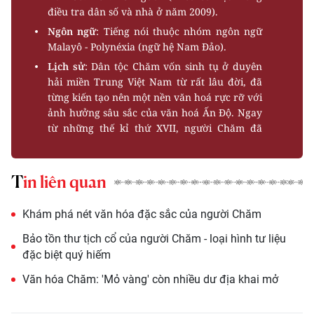
điều tra dân số và nhà ở năm 2009).
Ngôn ngữ
: Tiếng nói thuộc nhóm ngôn ngữ
Malayô - Polynéxia (ngữ hệ Nam Ðảo).
Lịch sử
: Dân tộc Chăm vốn sinh tụ ở duyên
hải miền Trung Việt Nam từ rất lâu đời, đã
từng kiến tạo nên một nền văn hoá rực rỡ với
ảnh hưởng sâu sắc của văn hoá Ấn Ðộ. Ngay
từ những thế kỉ thứ XVII, người Chăm đã
từng xây dựng nên vương quốc Chăm pa.
Hiện tại cư dân gồm có hai bộ phận chính: Bộ
phận cư trú ở
Ninh Thuận
và
Bình Thuận
Tin liên quan
chủ yếu theo đạo Bà la môn (một bộ phận
nhỏ người Chăm ở đây theo đạo Islam truyền
Khám phá nét văn hóa đặc sắc của người Chăm
thống gọi là người Chăm Bà ni). Bộ phận cư
trú ở một số địa phương thuộc các tỉnh Châu
Bảo tồn thư tịch cổ của người Chăm - loại hình tư liệu
Ðốc, Tây Ninh, An Giang, Ðồng Nai và thành
đặc biệt quý hiếm
phố Hồ Chí Minh theo đạo Islam (Hồi giáo)
Văn hóa Chăm: 'Mỏ vàng' còn nhiều dư địa khai mở
mới.
Hoạt động sản xuất
: Người Chăm có truyền