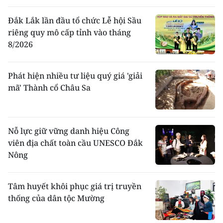
trước đây là xã hội đẳng cấp, phong kiến. Ở
những vùng theo Hồi giáo Islam, tuy gia đình
Đắk Lắk lần đầu tổ chức Lễ hội Sầu
đã chuyển sang phụ hệ, vai trò nam giới
riêng quy mô cấp tỉnh vào tháng
được đề cao, nhưng những tập quán mẫu hệ
8/2026
vẫn tồn tại khá đậm nét trong quan hệ gia
đình, dòng họ với việc thờ cúng tổ tiên. Cư
dân Chăm vốn được phân thành hai thị tộc:
Phát hiện nhiều tư liệu quý giá 'giải
Cau và Dừa như hai hệ dòng Niê và Mlô ở
mã' Thành cổ Châu Sa
dân tộc Ê đê
. Về sau thị tộc Cau biến thành
tầng lớp của những người bình dân, trong
khi thị tộc Dừa trở thành tầng lớp của quý
tộc và tăng lữ. Dưới thị tộc là các dòng họ
Nỗ lực giữ vững danh hiệu Công
theo huyết hệ mẹ, đứng đầu là một người
viên địa chất toàn cầu UNESCO Đắk
đàn bà thuộc dòng con út. Mỗi dòng họ lại có
Nông
nhiều chi họ. Xã hội cổ truyền Chăm được
phân thành các đẳng cấp như xã hội Ấn Ðộ
cổ đại. Họ có những vùng cư trú riêng và có
Tâm huyết khôi phục giá trị truyền
những ngăn cách rõ rệt: không được thiết lập
thống của dân tộc Mường
quan hệ hôn nhân, không sống cùng một
xóm, không ăn cùng một mâm...