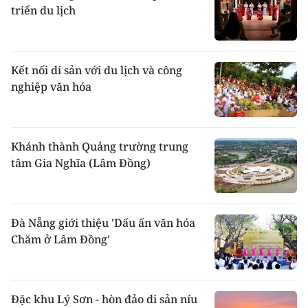
piêu nổi tiếng trong các hình hoa văn thêu
triển du lịch
nhiều màu sắc rực rỡ. Nam người Thái mặc
quần cắt để thắt lưng; áo cánh xẻ ngực có túi
ở hai bên gấu vạt, áo người Thái Trắng có
thêm một túi ở ngực trái; cài khuy tết bằng
Kết nối di sản với du lịch và công
dây vải. Màu quần áo phổ biến là đen, có thể
nghiệp văn hóa
màu gạch non, hoa kẻ sọc hoặc trắng. Ngày
lễ mặc áo đen dài, xẻ nách, bên trong có một
lần áo trắng, tương tự để mặc lót. Bình
thường cuốn khăn đen theo kiểu mỏ rìu. Khi
Khánh thành Quảng trường trung
vào lễ cuốn dải khăn dài một sải tay.
tâm Gia Nghĩa (Lâm Đồng)
Ở
: Ở nhà sàn, dáng vẻ khác nhau: nhà mái
tròn khum hình mai rùa, hai đầu mai rùa,
hai đầu mái hồi có khau cút; nhà 4 mái mặt
bằng sàn hình chữ nhật gần vuông, hiên có
Đà Nẵng giới thiệu 'Dấu ấn văn hóa
lan can; nhà sàn dài, cao, mỗi gian hồi làm
Chăm ở Lâm Đồng'
tiền sảnh; nhà mái thấp, hẹp lòng, gần giống
nhà
người Mường
.
Phương tiện vận chuyển
: Gánh là phổ biến,
Đặc khu Lý Sơn - hòn đảo di sản níu
ngoài ra gùi theo kiểu chằng dây đeo vắt qua