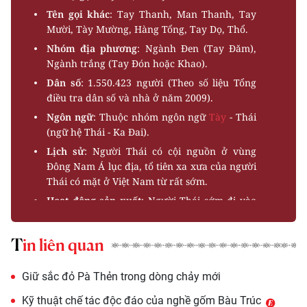
Tên gọi khác
: Tay Thanh, Man Thanh, Tay
Mười, Tày Mường, Hàng Tổng, Tay Dọ, Thổ.
Nhóm địa phương
: Ngành Ðen (Tay Ðăm),
Ngành trắng (Tay Ðón hoặc Khao).
Dân số
: 1.550.423 người (Theo số liệu Tổng
điều tra dân số và nhà ở năm 2009).
Ngôn ngữ
: Thuộc nhóm ngôn ngữ
Tày
- Thái
(ngữ hệ Thái - Ka Ðai).
Lịch sử
: Người Thái có cội nguồn ở vùng
Đông Nam Á lục địa, tổ tiên xa xưa của người
Thái có mặt ở Việt Nam từ rất sớm.
Hoạt động sản xuất
: Người Thái sớm đi vào
nghề trồng lúa nước trong hệ thống thuỷ lợi
thích hợp được đúc kế như một thành ngữ -
Tin liên quan
"mương, phai, lái, lịn" (khơi mương, đắp đập,
dẫn nước qua vật chướng ngại, đặt máng)
trên các cánh đồng thung lũng. Họ làm
Giữ sắc đỏ Pà Thẻn trong dòng chảy mới
ruộng cấy một vụ lúa nếp, nay chuyển sang 2
Kỹ thuật chế tác độc đáo của nghề gốm Bàu Trúc
vụ lúa tẻ. Họ còn làm nương để trồng thêm