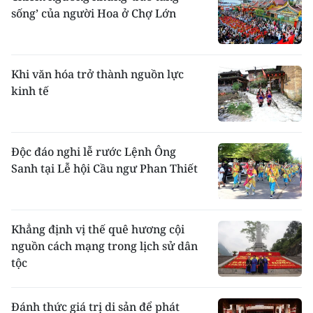
đến các món chế biến từ cách nướng, lùi, đồ,
sống’ của người Hoa ở Chợ Lớn
sấy, sau đó mới đến canh, xào, rang, luộc...
Họ ưa thức ăn có các vị: cay, chua, đắng,
chát, bùi, ít dùng các món ngọt, lợ, đậm,
nồng... hay uống rượu cần, cất rượu. Người
Khi văn hóa trở thành nguồn lực
Thái hút thuốc lào bằng điếu ống tre, nứa và
kinh tế
chạm bằng mảnh đóm tre ngâm, khô nỏ.
Người Thái Trắng trước khi hút còn có lệ mời
người xung quanh như trước khi ăn.
Mặc
: Cô gái Thái đẹp nhờ mặc áo cánh ngắn,
Độc đáo nghi lễ rước Lệnh Ông
đủ màu sắc, đính khuy bạc hình bướm,
Sanh tại Lễ hội Cầu ngư Phan Thiết
nhện, ve sầu... chạy trên đường nẹp xẻ ngực,
bó sát thân, ăn nhịp với chiếc váy vải màu
thâm, hình ống; thắt eo bằng dải lụa màu
xanh lá cây; đeo dây xà tích bạc ở bên hông.
Khẳng định vị thế quê hương cội
Ngày lễ có thể vận thêm áo dài đen, xẻ nách,
nguồn cách mạng trong lịch sử dân
hoặc kiểu chui đầu, hở ngực có hàng khuy
tộc
bướm của áo cánh, chiết eo, vai phồng, đính
vải trang trí ở nách, và đối vai ở phía trước
như của Thái Trắng. Nữ Thái Ðen đội khăn
Đánh thức giá trị di sản để phát