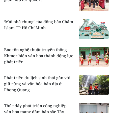
ném còn, kéo co, đua ngựa, dạo thuyền, bắn
nỏ, múa xoè, chơi quay và quả mák lẹ. Nhiều
trò chơi cho trẻ em.
Mỗi nhà người Thái thường có hai bếp, một
‘Mái nhà chung’ của đồng bào Chăm
bếp để tiếp khách, sưởi ấm, một bếp khác để
Islam TP Hồ Chí Minh
nấu cơm. Chõ xôi (ninh đồng, chõ gỗ) được
đặt trên 3 ông đầu rau bằng đá. Phía trên
bếp có giàn để các thức cần sấy khô. Người
Thái thường dùng ghế mây tròn để ngồi
Bảo tồn nghệ thuật truyền thống
quanh bếp.
Khmer biến văn hóa thành động lực
Theo cema.gov.vn
phát triển
Phát triển du lịch sinh thái gắn với
giữ rừng và văn hóa bản địa ở
Phong Quang
Thúc đẩy phát triển công nghiệp
văn hóa mang đậm bản sắc Tây