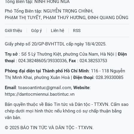
Tổng Biên tập:
NINH HỒNG NGA
Phó Tổng Biên tập:
NGUYỄN TRỌNG CHÍNH
,
PHẠM THỊ TUYẾT
,
PHẠM THUỲ HƯƠNG
,
ĐINH QUANG DŨNG
Giới thiệu
Góp ý
Liên hệ
RSS
Giấy phép số 20/GP-BVHTTDL cấp ngày 18/4/2025.
Trụ sở
: Số 5 Lý Thường Kiệt, phường Cửa Nam, Hà Nội |
Điện
thoại
: 024.38248605/39330336,
Fax
: 024.38253753
Phòng đại diện tại Thành phố Hồ Chí Minh
: 116 - 118 Nguyễn
Thị Minh Khai, phường Xuân Hoà |
Điện thoại
: 028.39330085
Email
:
toasoantintuc@gmail.com
,
Website
:
https://dantocmiennui.baotintuc.vn
Bản quyền thuộc về Báo Tin tức và Dân tộc - TTXVN. Cấm sao
chép dưới mọi hình thức nếu không có sự chấp thuận bằng
văn bản.
© 2025 BÁO TIN TỨC VÀ DÂN TỘC - TTXVN.