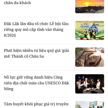
chân du khách
trán, dùng ngựa cưỡi, thồ nay. ở dọc các con
sông lớn họ rất nổi tiếng trong việc xuôi
ngược bằng thuyền đuôi én.
Quan hệ xã hội
: Cơ cấu xã hội cổ truyền
Đắk Lắk lần đầu tổ chức Lễ hội Sầu
được gọi là bản mường hay theo chế độ phìa
riêng quy mô cấp tỉnh vào tháng
tạo Tông tộc Thái gọi là Ðằm. Mỗi người có 3
8/2026
quan hệ dòng họ trọng yếu: Ải Noong (tất cả
các thành viên nam sinh ra từ một ông tổ
bốn đời). Lung Ta (tất cả các thành viên nam
Phát hiện nhiều tư liệu quý giá 'giải
thuộc họ vợ của các thế hệ). Nhinh Xao (tất
mã' Thành cổ Châu Sa
cả các thành viên nam thuộc họ người đến
làm rể). (tất cả các thành viên nam sinh ra từ
một ông tổ bốn đời). Lung Ta (tất cả các
thành viên nam thuộc họ vợ của các thế hệ).
Nỗ lực giữ vững danh hiệu Công
Nhinh Xao (tất cả các thành viên nam thuộc
viên địa chất toàn cầu UNESCO Đắk
họ người đến làm rể).
Nông
Cưới xin
: Trước kia người Thái theo chế độ
hôn nhân mua bán và ở rể nên việc lấy vợ và
lấy chồng phải qua nhiều bước, trong đó có 2
Tâm huyết khôi phục giá trị truyền
bước cơ bản: