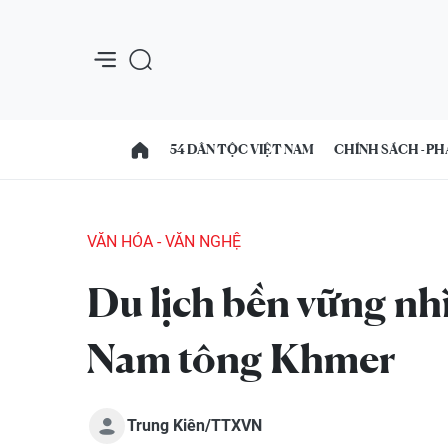
54 DÂN TỘC VIỆT NAM
CHÍNH SÁCH - PH
VĂN HÓA - VĂN NGHỆ
Du lịch bền vững nhì
Nam tông Khmer
Trung Kiên/TTXVN