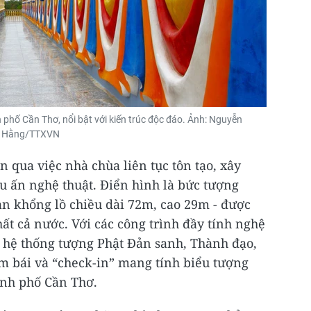
hố Cần Thơ, nổi bật với kiến trúc độc đáo. Ảnh: Nguyễn
Hằng/TTXVN
 qua việc nhà chùa liên tục tôn tạo, xây
 ấn nghệ thuật. Điển hình là bức tượng
àn khổng lồ chiều dài 72m, cao 29m - được
t cả nước. Với các công trình đầy tính nghệ
à hệ thống tượng Phật Đản sanh, Thành đạo,
m bái và “check-in” mang tính biểu tượng
hành phố Cần Thơ.