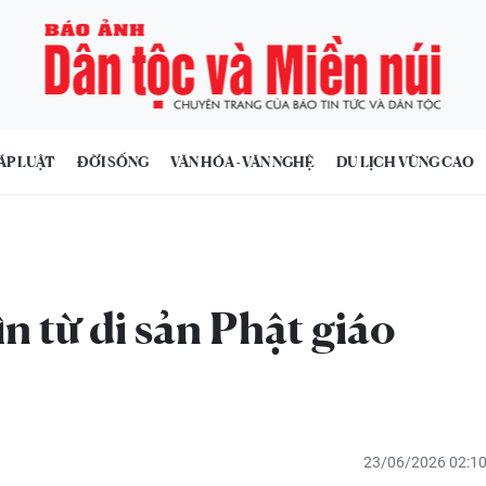
ÁP LUẬT
ĐỜI SỐNG
VĂN HÓA - VĂN NGHỆ
DU LỊCH VÙNG CAO
n từ di sản Phật giáo
23/06/2026 02:1