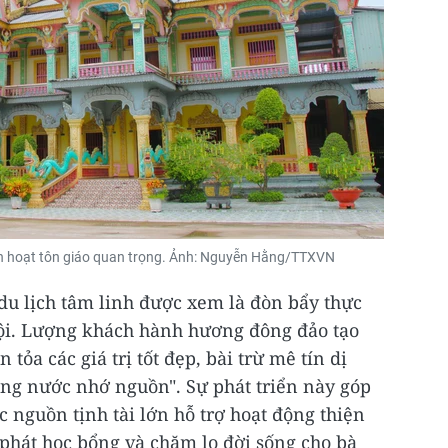
inh hoạt tôn giáo quan trọng. Ảnh: Nguyễn Hằng/TTXVN
du lịch tâm linh được xem là đòn bẩy thực
 hội. Lượng khách hành hương đông đảo tạo
 tỏa các giá trị tốt đẹp, bài trừ mê tín dị
ống nước nhớ nguồn". Sự phát triển này góp
nguồn tịnh tài lớn hỗ trợ hoạt động thiện
phát học bổng và chăm lo đời sống cho bà