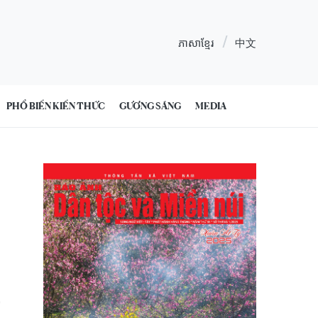
ភាសាខ្មែរ
中文
PHỔ BIẾN KIẾN THỨC
GƯƠNG SÁNG
MEDIA
0